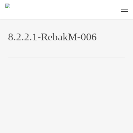
Skip
Men
to
main
content
8.2.2.1-RebakM-006