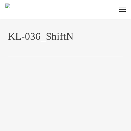
Skip
Men
to
main
content
KL-036_ShiftN