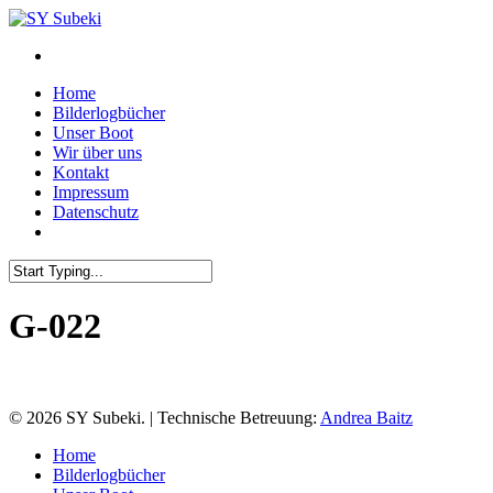
Skip
to
main
content
Menu
Home
Bilderlogbücher
Unser Boot
Wir über uns
Kontakt
Impressum
Datenschutz
Close
Search
G-022
© 2026 SY Subeki. | Technische Betreuung:
Andrea Baitz
Close
Home
Menu
Bilderlogbücher