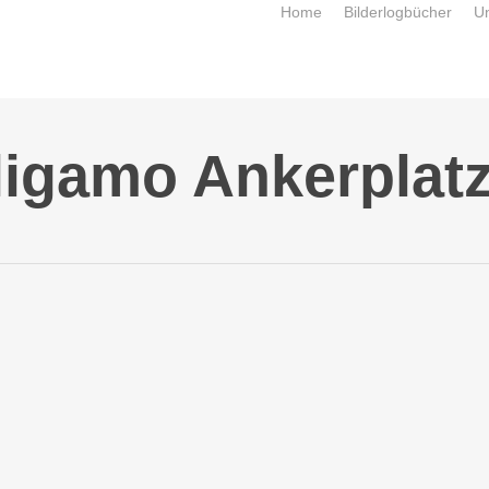
Home
Bilderlogbücher
U
ligamo Ankerplatz