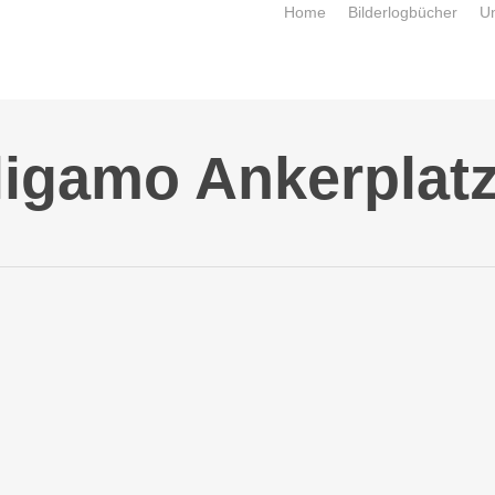
Home
Bilderlogbücher
U
ligamo Ankerplatz