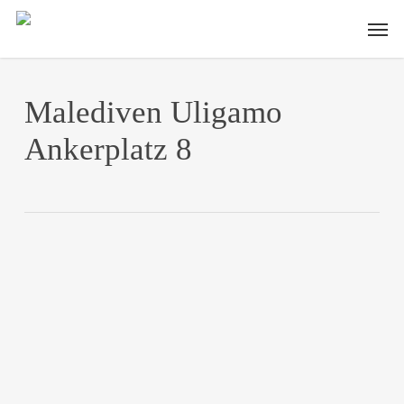
Skip
Men
to
main
content
Malediven Uligamo
Ankerplatz 8