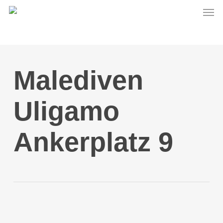
Men
Skip
to
main
content
Malediven
Uligamo
Ankerplatz 9