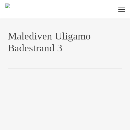
Skip
Men
to
main
content
Malediven Uligamo
Badestrand 3