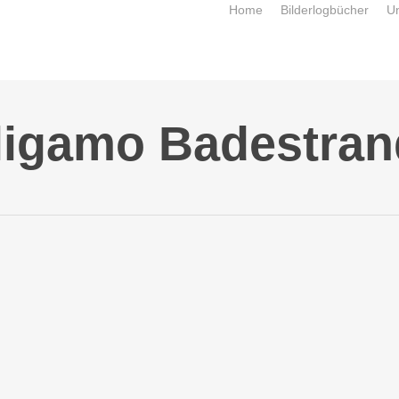
Home
Bilderlogbücher
U
ligamo Badestran