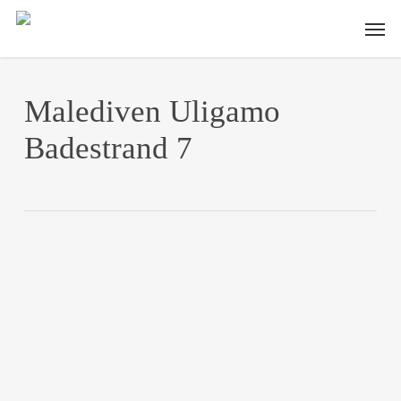
Skip
Men
to
main
content
Malediven Uligamo
Badestrand 7