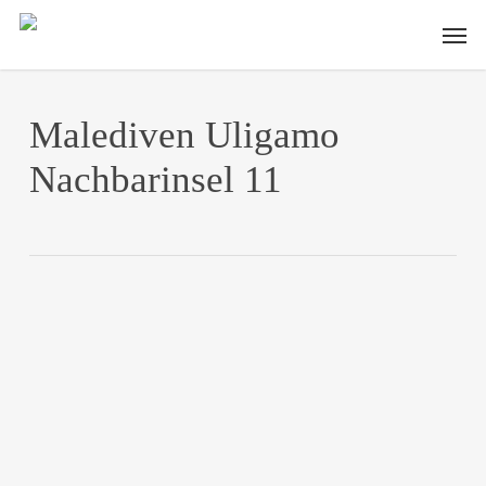
Skip
Men
to
main
content
Malediven Uligamo
Nachbarinsel 11