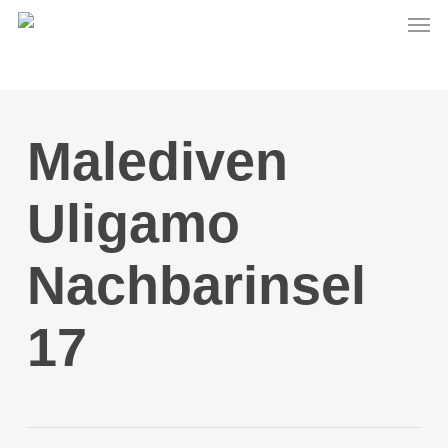
Men
Skip
to
main
content
Malediven
Uligamo
Nachbarinsel
17