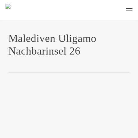
Skip
Men
to
main
content
Malediven Uligamo
Nachbarinsel 26