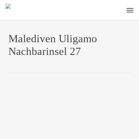
Skip
Men
to
main
content
Malediven Uligamo
Nachbarinsel 27