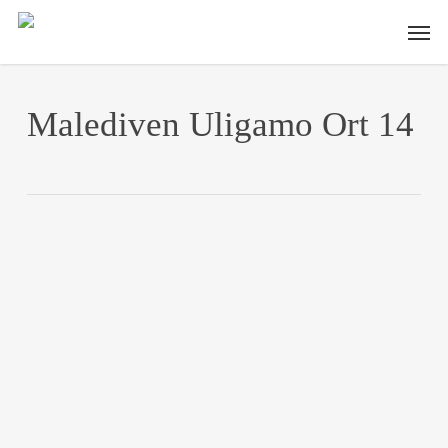
Skip
Men
to
main
content
Malediven Uligamo Ort 14