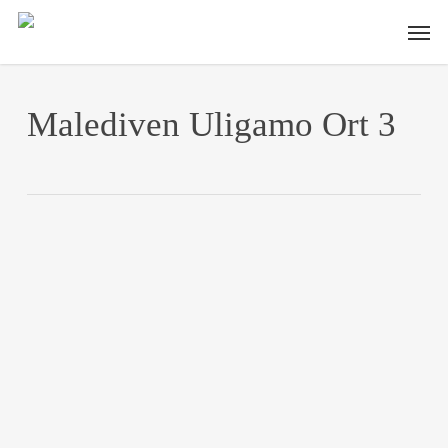
Skip
Men
to
main
content
Malediven Uligamo Ort 3