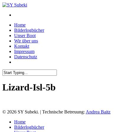
Skip
to
main
content
Menu
Home
Bilderlogbücher
Unser Boot
Wir über uns
Kontakt
Impressum
Datenschutz
Close
Search
Lizard-Isl-5b
© 2026 SY Subeki. | Technische Betreuung:
Andrea Baitz
Close
Home
Menu
Bilderlogbücher