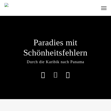
Skip
Men
to
main
content
Paradies mit
Schönheitsfehlern
Durch die Karibik nach Panama