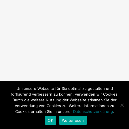
Um unsere Webseite für Sie optimal zu gestalten und
fortlaufend verbessern zu können, verwenden wir Cookies.
Durch die weitere Nutzung der Webseite stimmen Sie der
Verwendung von Cookies zu. Weitere Informationen zu
Cookies erhalten Sie in unserer
Datenschutzerklärung
.
© 2026 SY Subeki. | Technische Betreuung:
Andrea Baitz
OK
Weiterlesen