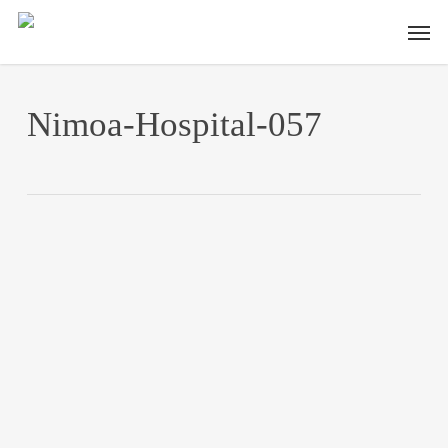
Skip
Men
to
main
content
Nimoa-Hospital-057