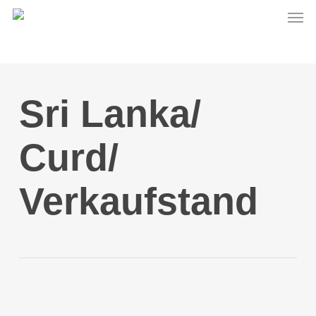
Men
Skip
to
main
content
Sri Lanka/
Curd/
Verkaufstand