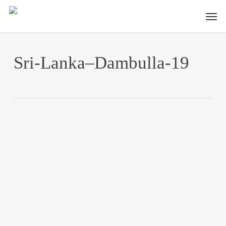
Skip
Men
to
main
content
Sri-Lanka–Dambulla-19