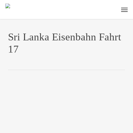
Skip
Men
to
main
content
Sri Lanka Eisenbahn Fahrt
17