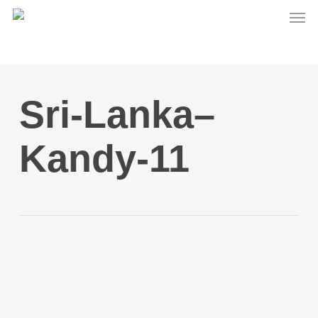
Men
Skip
to
main
content
Sri-Lanka–
Kandy-11