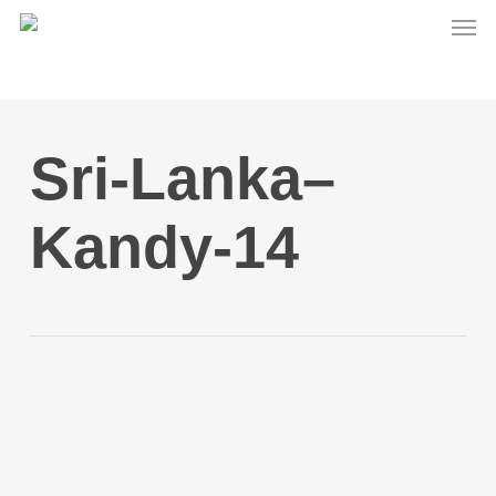
Men
Skip
to
main
content
Sri-Lanka–
Kandy-14