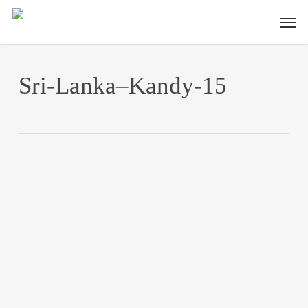
Skip
Men
to
main
content
Sri-Lanka–Kandy-15