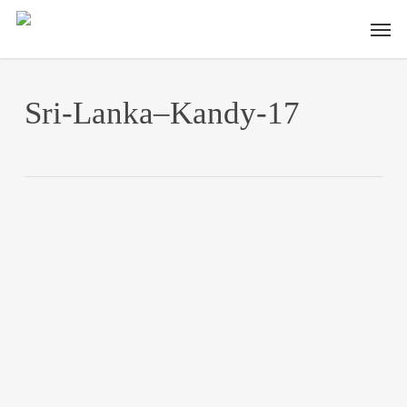
Skip
Men
to
main
content
Sri-Lanka–Kandy-17