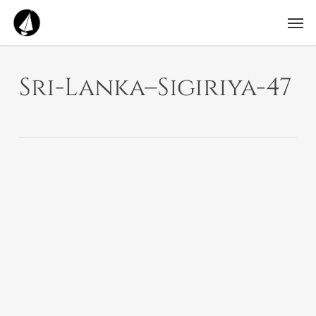
Skip
Me
to
main
content
Sri-Lanka–Sigiriya-47