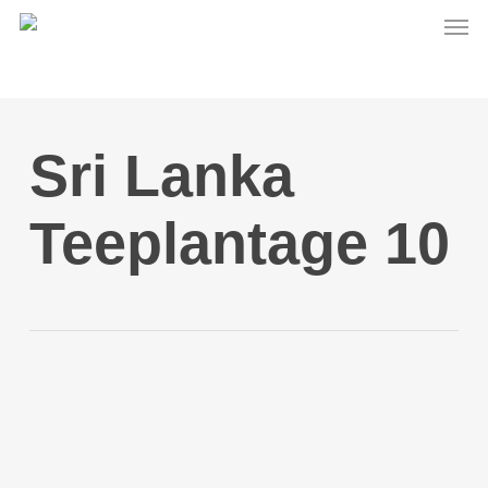
Men
Skip
to
main
content
Sri Lanka
Teeplantage 10