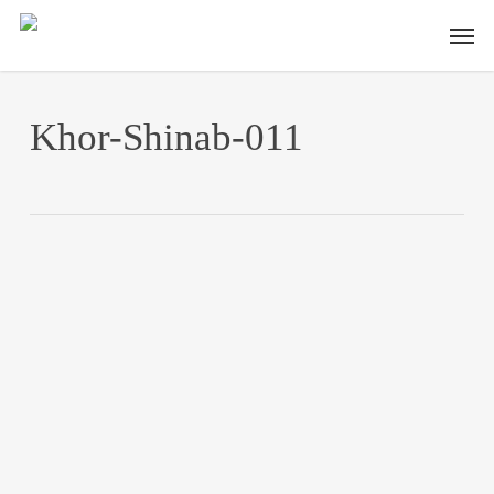
Skip
Men
to
main
content
Khor-Shinab-011