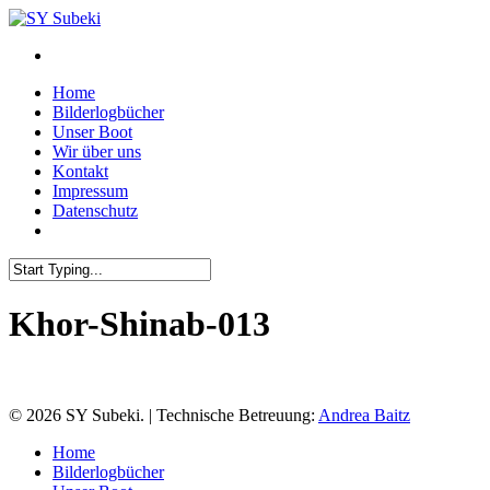
Skip
to
main
content
Menu
Home
Bilderlogbücher
Unser Boot
Wir über uns
Kontakt
Impressum
Datenschutz
Close
Search
Khor-Shinab-013
© 2026 SY Subeki. | Technische Betreuung:
Andrea Baitz
Close
Home
Menu
Bilderlogbücher