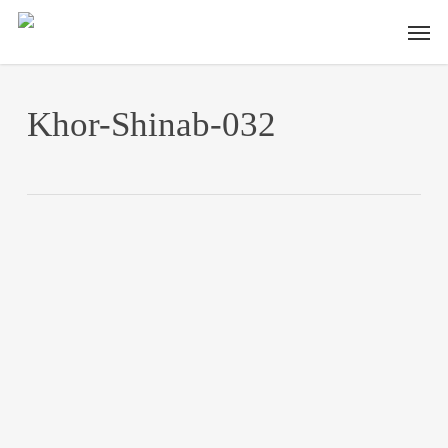
Skip
Men
to
main
content
Khor-Shinab-032