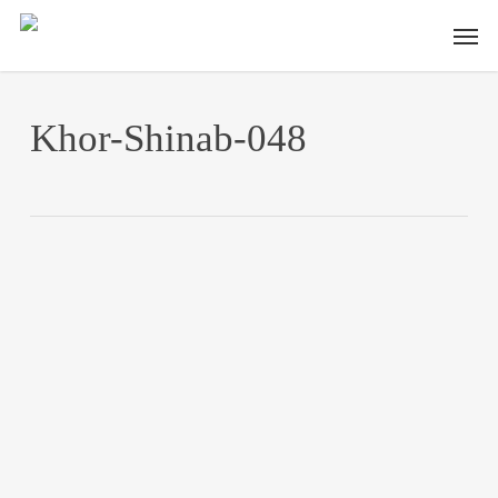
Skip
Men
to
main
content
Khor-Shinab-048