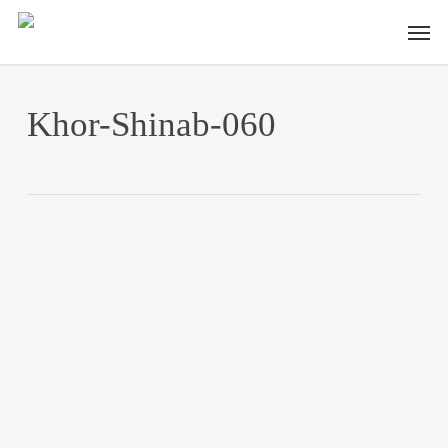
Skip
Men
to
main
content
Khor-Shinab-060