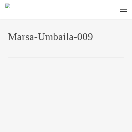
Skip
Men
to
main
content
Marsa-Umbaila-009