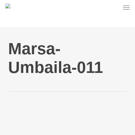
Men
Skip
to
main
content
Marsa-
Umbaila-011