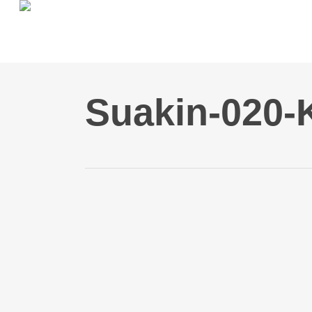
Skip
to
main
content
Suakin-020-