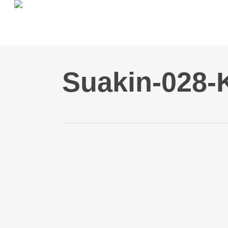
Skip
to
main
content
Suakin-028-