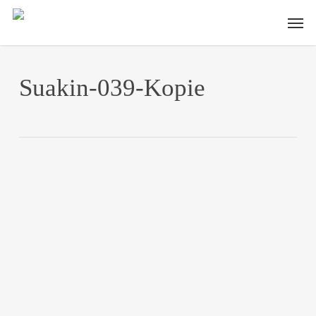
Skip
Men
to
main
content
Suakin-039-Kopie