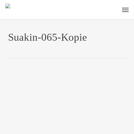
Skip
Men
to
main
content
Suakin-065-Kopie