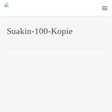
Skip
Men
to
main
content
Suakin-100-Kopie