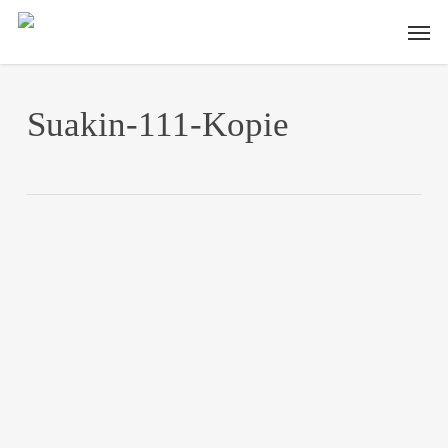
Skip
Men
to
main
content
Suakin-111-Kopie