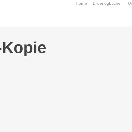
Home
Bilderlogbücher
U
-Kopie