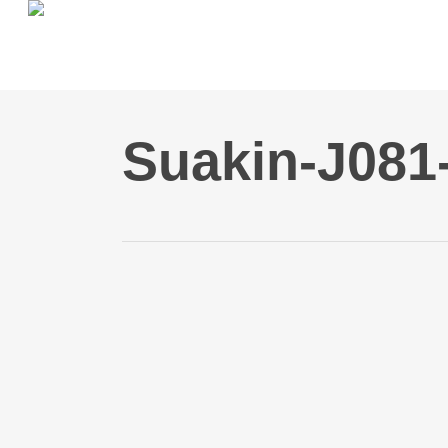
Skip
to
main
content
Suakin-J081