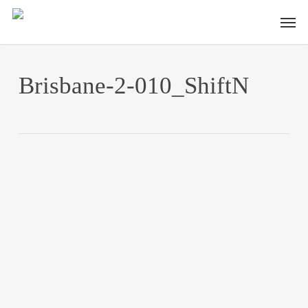
Skip
Men
to
main
content
Brisbane-2-010_ShiftN