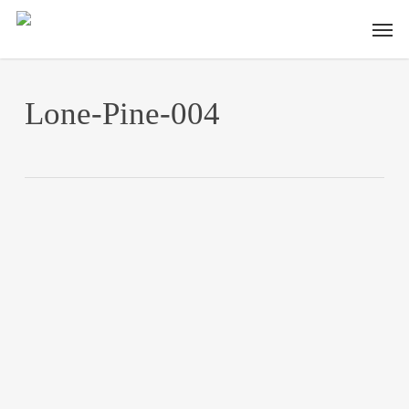
Skip
Men
to
main
content
Lone-Pine-004