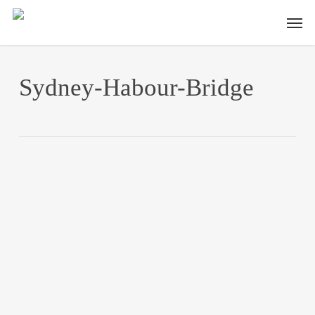
Skip
Men
to
main
content
Sydney-Habour-Bridge