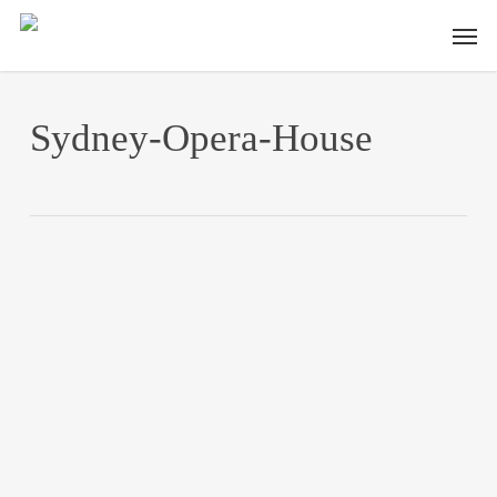
Skip
Men
to
main
content
Sydney-Opera-House