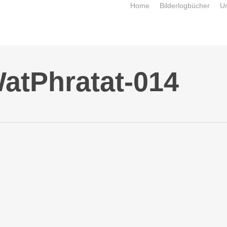
Home
Bilderlogbücher
U
atPhratat-014