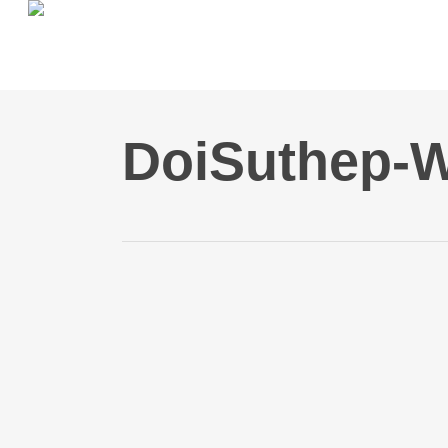
Skip
to
main
content
DoiSuthep-W