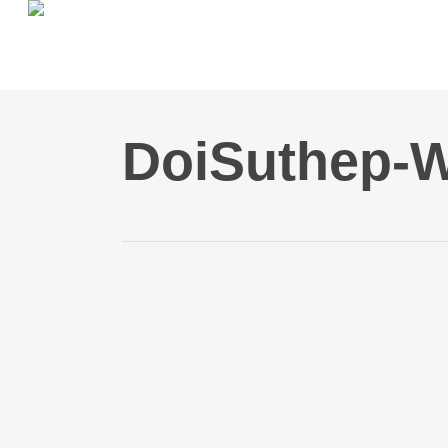
Skip
to
main
content
DoiSuthep-W