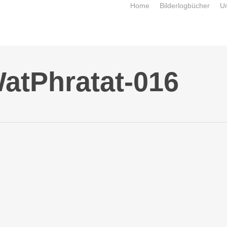
Home
Bilderlogbücher
U
atPhratat-016