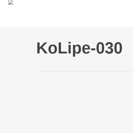
Skip
to
main
content
KoLipe-030